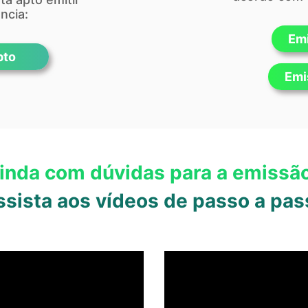
ncia:
Emi
pto
Emi
inda com dúvidas para a emissã
ssista aos vídeos de passo a pas