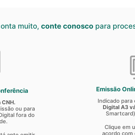
onta muito,
conte conosco
para proce
Emissão Onli
nferência
Indicado par
a CNH.
Digital A3 vá
issão ou para
Smartcard)
igital fora do
de.
Clique em 
acordo com o
tá apto emitir