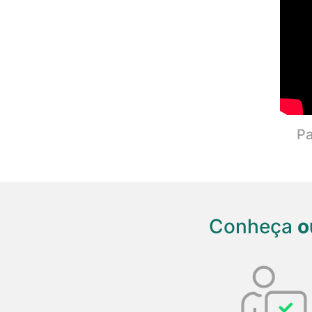
Pa
Conheça
o