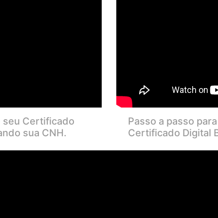
 seu Certificado
Passo a passo para
sando sua CNH.
Certificado Digital B