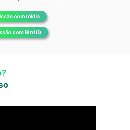
ssão com mídia
ssão com Bird ID
o?
so