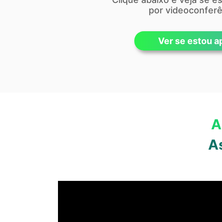
por videoconferê
Ver se estou a
A
A