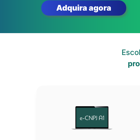
Adquira agora
Esco
pr