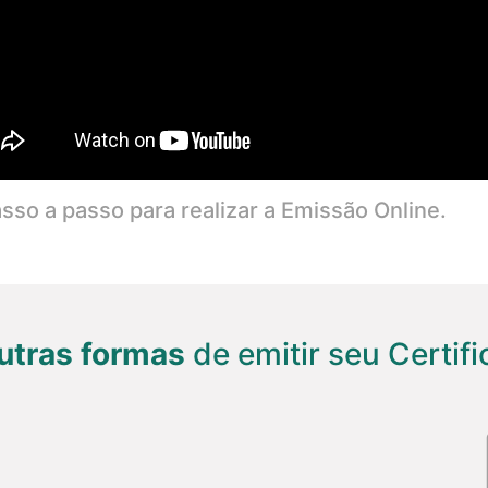
sso a passo para realizar a Emissão Online.
utras formas
de emitir seu Certifi