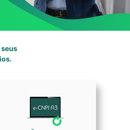
 seus
ios.