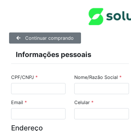
Continuar comprando
Informações pessoais
CPF/CNPJ
*
Nome/Razão Social
*
Email
*
Celular
*
Endereço